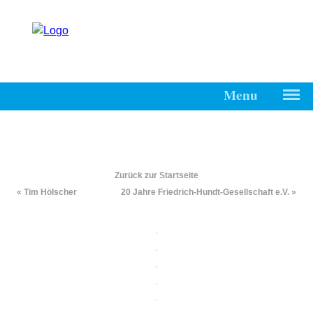
Menu
Start
Friedrich-
Hundt-
Zurück zur Startseite
Gesellschaft
« Tim Hölscher
20 Jahre Friedrich-Hundt-Gesellschaft e.V. »
Kontakt
Impressum