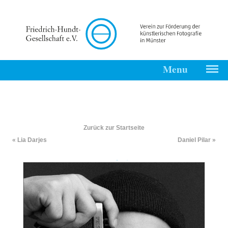
Menu
Start
Friedrich-
Hundt-
Zurück zur Startseite
Gesellschaft
« Lia Darjes
Daniel Pilar »
Kontakt
Impressum